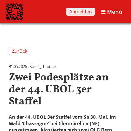
Menü
Anmelden
Zurück
31.05.2026
, Koenig Thomas
Zwei Podesplätze an
der 44. UBOL 3er
Staffel
An der 44. UBOL 3er Staffel vom Sa 30. Mai, im
Wald 'Chassagne' bei Chambrelien (NE)
ausgetragen, klassierten sich zwei OLG Bern