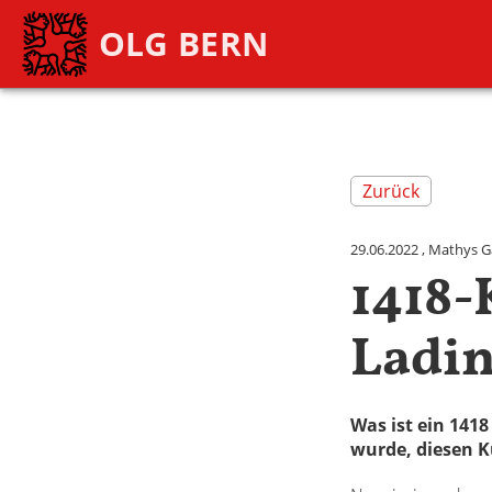
OLG BERN
Zurück
29.06.2022
, Mathys G
1418-
Ladin
Was ist ein 141
wurde, diesen 