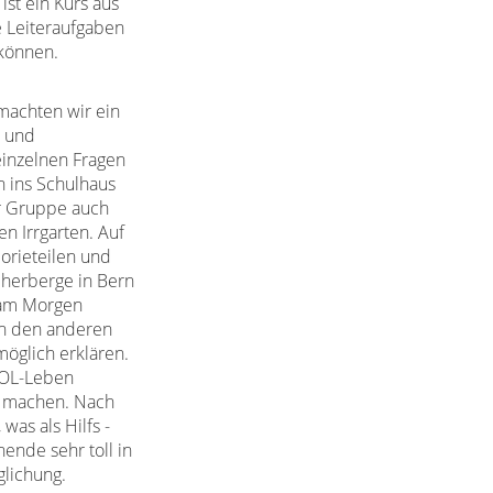
ist ein Kurs aus
e Leiteraufgaben
können.
machten wir ein
r und
einzelnen Fragen
n ins Schulhaus
r Gruppe auch
en Irrgarten. Auf
orieteilen und
dherberge in Bern
s am Morgen
en den anderen
möglich erklären.
s OL-Leben
zu machen. Nach
as als Hilfs -
ende sehr toll in
glichung.