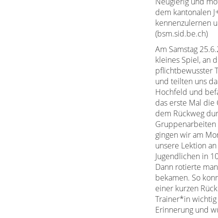
Neugierig und moti
dem kantonalen J+
kennenzulernen u
(bsm.sid.be.ch)
Am Samstag 25.6.2
kleines Spiel, an 
pflichtbewusster 
und teilten uns d
Hochfeld und bef
das erste Mal die 
dem Rückweg durft
Gruppenarbeiten w
gingen wir am Mor
unsere Lektion an
Jugendlichen in 1
Dann rotierte man
bekamen. So konnt
einer kurzen Rück
Trainer*in wichti
Erinnerung und wü