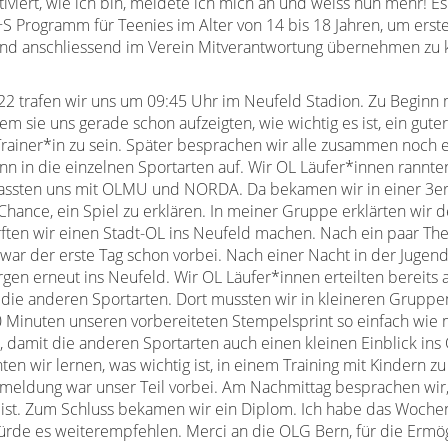
viert, wie ich bin, meldete ich mich an und weiss nun mehr! Es 
S Programm für Teenies im Alter von 14 bis 18 Jahren, um erst
nd anschliessend im Verein Mitverantwortung übernehmen zu 
2 trafen wir uns um 09:45 Uhr im Neufeld Stadion. Zu Beginn 
dem sie uns gerade schon aufzeigten, wie wichtig es ist, ein gute
Trainer*in zu sein. Später besprachen wir alle zusammen noch 
ann in die einzelnen Sportarten auf. Wir OL Läufer*innen rannte
assten uns mit OLMU und NORDA. Da bekamen wir in einer 3e
Chance, ein Spiel zu erklären. In meiner Gruppe erklärten wir d
en wir einen Stadt-OL ins Neufeld machen. Nach ein paar The
ar der erste Tag schon vorbei. Nach einer Nacht in der Jugen
gen erneut ins Neufeld. Wir OL Läufer*innen erteilten bereit
 die anderen Sportarten. Dort mussten wir in kleineren Grupp
0 Minuten unseren vorbereiteten Stempelsprint so einfach wie 
, damit die anderen Sportarten auch einen kleinen Einblick in
en wir lernen, was wichtig ist, in einem Training mit Kindern 
meldung war unser Teil vorbei. Am Nachmittag besprachen wir, w
g ist. Zum Schluss bekamen wir ein Diplom. Ich habe das Wochen
rde es weiterempfehlen. Merci an die OLG Bern, für die Ermö