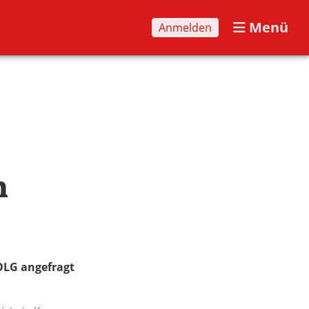
Menü
Anmelden
n
 OLG angefragt