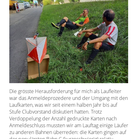
Die grösste Herausforderung für mich als Laufleiter
war das Anmeldeprozedere und der Umgang mit den
Laufkarten, was wir seit einem halben Jahr bis auf
Stufe Clubvorstand diskutiert hatten. Trotz
Verdoppelung der Anzahl gedruckte Karten nach
Anmeldeschluss mussten wir am Lauftag einige Läufer
zu anderen Bahnen überreden: die Karten gingen auf
der populärsten Bahn C (kurz+schwierig) relativ