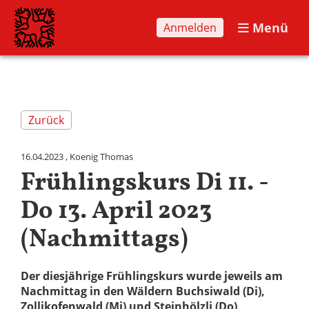
Menü
Anmelden
Zurück
16.04.2023
, Koenig Thomas
Frühlingskurs Di 11. -
Do 13. April 2023
(Nachmittags)
Der diesjährige Frühlingskurs wurde jeweils am
Nachmittag in den Wäldern Buchsiwald (Di),
Zollikofenwald (Mi) und Steinhölzli (Do)