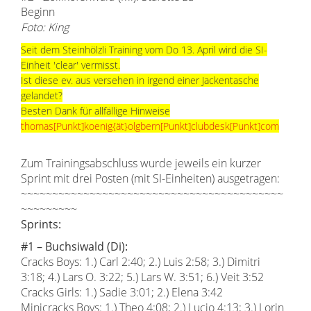
Beginn
Foto: King
Seit dem Steinhölzli Training vom Do 13. April wird die SI-
Einheit 'clear' vermisst.
Ist diese ev. aus versehen in irgend einer Jackentasche
gelandet?
Besten Dank für allfällige Hinweise
thomas[Punkt]koenig{ät}olgbern
[Punkt]
clubdesk
[Punkt]
com
Zum Trainingsabschluss wurde jeweils ein kurzer
Sprint mit drei Posten (mit SI-Einheiten) ausgetragen:
~~~~~~~~~~~~~~~~~~~~~~~~~~~~~~~~~~~~~~~~~~
~~~~~~~~~
Sprints:
#1 – Buchsiwald (Di):
Cracks Boys: 1.) Carl 2:40; 2.) Luis 2:58; 3.) Dimitri
3:18; 4.) Lars O. 3:22; 5.) Lars W. 3:51; 6.) Veit 3:52
Cracks Girls: 1.) Sadie 3:01; 2.) Elena 3:42
Minicracks Boys: 1.) Theo 4:08; 2.) Lucio 4:13; 3.) Lorin