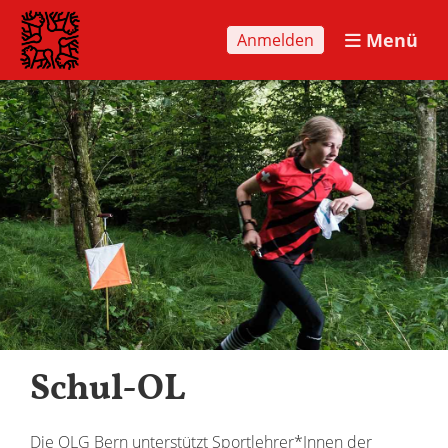
Menü
Anmelden
Schul-OL
Die OLG Bern unterstützt Sportlehrer*Innen der